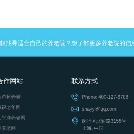
想找寻适合自己的养老院？想了解更多养老院的信
合作网站
联系方式
葫芦树养老
Phone: 400-127-6788
幸福老年网
shayyl@qq.com
太平洋养老网
闵行区北翟路3158号
搜养老网
上海, 中国