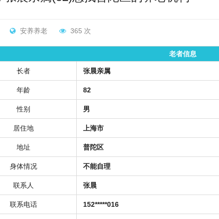
安养养老
365 次
老者信息
长者
张晨亲属
年龄
82
性别
男
居住地
上海市
地址
普陀区
身体情况
不能自理
联系人
张晨
联系电话
152*****016