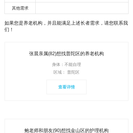
其他需求
如果您是养老机构，并且能满足上述长者需求，请您联系我
们！
张晨亲属(82)想找普陀区的养老机构
身体：不能自理
区域： 普陀区
查看详情
鲍老师和朋友(90)想找金山区的护理机构