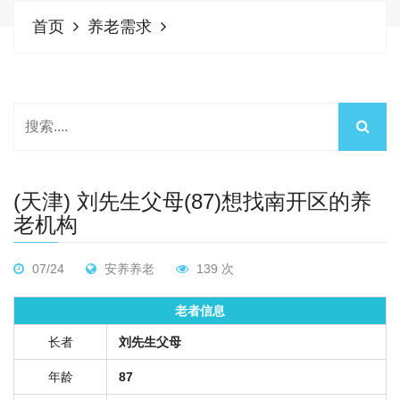
首页
养老需求
(天津) 刘先生父母(87)想找南开区的养
老机构
07/24
安养养老
139 次
老者信息
长者
刘先生父母
年龄
87