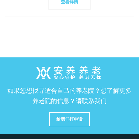
查看详情
如果您想找寻适合自己的养老院？想了解更多
养老院的信息？请联系我们
给我们打电话