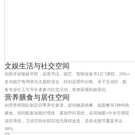
文娱生活与社交空间
创新开设银龄学院，设置书法、园艺、智能设备等12门课程。200㎡
多功能厅每周举办主题联谊会，特别设置怀旧角、亲子互动区，配
备专业社工引导长者参与社交活动，有效延缓机能退化。
营养膳食与居住空间
由营养师团队制定四季养生食谱，提供糖尿病餐、低脂餐等7种特殊
膳食。房间配备智能护理床、紧急呼叫系统，采用地暖+中央空调双
温控系统，卫浴空间全部实现无障碍改造，适老化细节覆盖率达
98%。