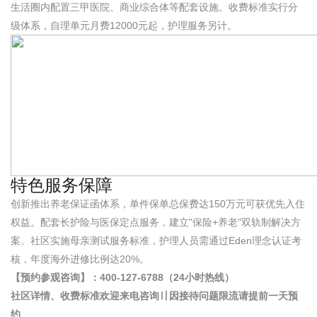
生活圈内配置三甲医院、商业综合体等配套设施。收费标准实行分
级体系，自理单元月费12000元起，护理服务另计。
特色服务保障
创新推出养老保证函体系，单件保单总保费达150万元可获优先入住
权益。配套长护险与医保定点服务，建立"保险+养老"双轨制解决方
案。社区实施母亲测试服务标准，护理人员需通过Eden理念认证考
核，年度海外进修比例达20%。
【预约参观咨询】：400-127-6788（24小时热线）
社区详情、收费标准欢迎来电咨询〢因接待问题限流请提前一天预
约