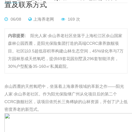
置及联系方式
06/08
上海养老网
169 次
内容提要:
阳光人家∙佘山养老社区坐落于上海松江区佘山国家
森林公园西麓，是阳光保险集团打造的高端CCRC康养旗舰项
目。社区以0.5超低容积率构建山林生态空间，45%绿化率与7万
方园林形成天然氧吧，提供69套花园别墅及296套智能洋房，
30%户型配备35-160㎡私属庭院。
佘山西麓的天然氧吧中，坐落着上海康养领域的革新之作——阳光
人家∙佘山养老社区。作为阳光保险继广州从化项目后的第二个
CCRC旗舰社区，该项目依托长三角稀缺的山林资源，开创了沪上低
密度养老的新范式。