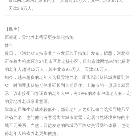
京津两地来河北康养的老年人超过12万人，其中北京9.6万人、
天津2.6万人。
【民声】
原标题：异地养老需要更多细化措施
舒年
近日，《河北省支持康养产业发展若干措施》发布，据悉，河北省
正在着力构建环京24县市区养老核心区，目前京津两地来河北康养
的老年人超过12万人，其中北京9.6万人、天津2.6万人。
如今，越来越多的老年人选择异地养老，距离渐渐从跨城发展到跨
省，时间逐步从短期休养延长到长期居住。上海市的一项调查就显
示，该市接受问卷调查的老年人中，有19% 的本市户籍老人有一定
的异地养老或康养意愿。
除却定居和生活成本较低外，部分老年人之所以倾向选择异地乃至
跨省养老，也与他们有意远离大城市喧嚣，定居自然环境良好的小
城不无关系。当然，日益发达的跨城乃至跨省交通网络体系，也使
得老年人跨省养老更加便捷。