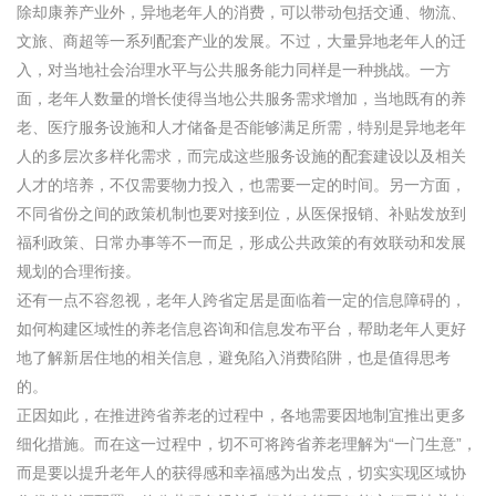
除却康养产业外，异地老年人的消费，可以带动包括交通、物流、
文旅、商超等一系列配套产业的发展。不过，大量异地老年人的迁
入，对当地社会治理水平与公共服务能力同样是一种挑战。一方
面，老年人数量的增长使得当地公共服务需求增加，当地既有的养
老、医疗服务设施和人才储备是否能够满足所需，特别是异地老年
人的多层次多样化需求，而完成这些服务设施的配套建设以及相关
人才的培养，不仅需要物力投入，也需要一定的时间。另一方面，
不同省份之间的政策机制也要对接到位，从医保报销、补贴发放到
福利政策、日常办事等不一而足，形成公共政策的有效联动和发展
规划的合理衔接。
还有一点不容忽视，老年人跨省定居是面临着一定的信息障碍的，
如何构建区域性的养老信息咨询和信息发布平台，帮助老年人更好
地了解新居住地的相关信息，避免陷入消费陷阱，也是值得思考
的。
正因如此，在推进跨省养老的过程中，各地需要因地制宜推出更多
细化措施。而在这一过程中，切不可将跨省养老理解为“一门生意”，
而是要以提升老年人的获得感和幸福感为出发点，切实实现区域协