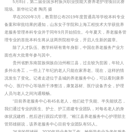
5月8日，第二届全国乡村振兴职业技能大赛养老护理项目比赛
现场。新华社记者 陶亮 摄
早在2020年3月，教育部公布2019年度普通高等学校本科专业
备案和审批结果的通知，山东女子学院和上海工程技术大学获批养
老服务管理本科专业并于同年9月开始招生。今年夏天，养老服务管
理专业的首批本科生将从这两所院校毕业，开启人生新的篇章。
除了人才队伍、教学科研有青年身影，中国在养老服务产业方
面也有大批青年参与其中。
贵州省黔东南苗族侗族自治州榕江县，过去较为贫困，年轻人
多外出务工，一些上了年纪的老人只能在家养老。现在，这样的情
况发生了变化。记者走进位于县城的养老服务中心，可以看到康养
中心、医疗中心等场所干净整洁，康复器材、医疗设备齐全，护理
人员与老人之间沟通顺畅。
“目前养老服务中心有45名老人，他们处于失能、半失能状态，
我们通过专业的医生、护士、护工搭建专业团队，对每名老人的身
体状况建档，然后进行跟踪式管理。”榕江县养老服务中心护理部主
管郑雄丽说，该养老服务中心目前专业团队有55人。
26岁的郑雄丽，2020年毕业参加工作，她所学专业为老年服务